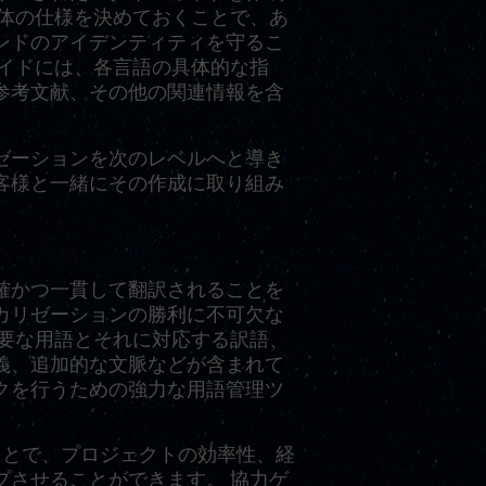
文体の仕様を決めておくことで、あ
ンドのアイデンティティを守るこ
ガイドには、各言語の具体的な指
参考文献、その他の関連情報を含
ゼーションを次のレベルへと導き
客様と一緒にその作成に取り組み
確かつ一貫して翻訳されることを
カリゼーションの勝利に不可欠な
主要な用語とそれに対応する訳語、
義、追加的な文脈などが含まれて
クを行うための強力な用語管理ツ
ことで、プロジェクトの効率性、経
プさせることができます。 協力ゲ