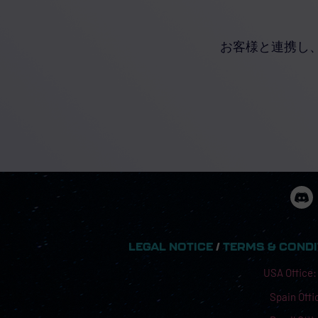
お客様と連携し
LEGAL NOTICE
/
TERMS & COND
USA Office:
Spain Offic