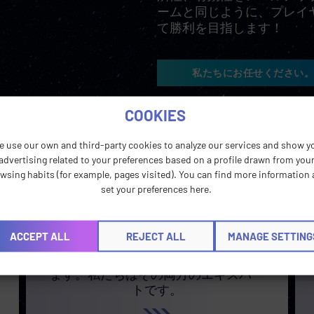
ームと同じように、プレイ
て勝利を目指します！
私たちにお任せください。
COOKIES
その他のサービス
e use our own and third-party cookies to analyze our services and show y
advertising related to your preferences based on a profile drawn from you
wsing habits (for example, pages visited). You can find more information
set your preferences here.
言語テクノロジーコンサルティ
ング
ACCEPT ALL
REJECT ALL
MANAGE SETTING
ローカリゼーションとテクノロジー
は、切っても切り離せない関係にあり
ます。私たちはその両方のエキスパー
トです。