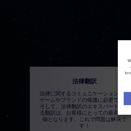
W
bro
法律翻訳
法律に関するコミュニケーションは、
ゲームやブランドの保護に必要です。
そして、法律翻訳のエキスパートによ
る翻訳は、お客様にとっての最高の防
御となります。これで問題は解決で
す！