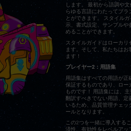
します。 最初から語調や
らゆる言語にわたってブラ
とができます。 スタイル
示、書式設定、サンプルや
めることができます。
スタイルガイドはローカリ
ます。そして、私たちはお
ます！
プレイヤー2：用語集
用語集はすべての用語が正
保証するものであり、ロー
ものです！ 用語集には、
翻訳すべきでない用語、定
いるため、品質管理チェッ
ールとなります。
この2つを一緒に導入する
済性、有効性をレベルアッ