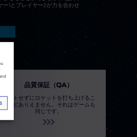
ヤー1とプレイヤー2が力を合わせ
ou
r
 and
品質保証（QA）
テストせずにロケットを打ち上げるこ
S
となどありえません。それはゲームも
同じです。
.