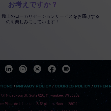
お考えですか？
、極上のローカリゼーションサービスをお届けする
のを楽しみにしています！
ITIONS
/
PRIVACY POLICY
/
COOKIES POLICY
/
OTHER 
 731 N Jackson St, Suite 620, Milwaukee, WI 53202
e: Plaza de la Lealtad, 2, 5ª planta, Madrid, 28014