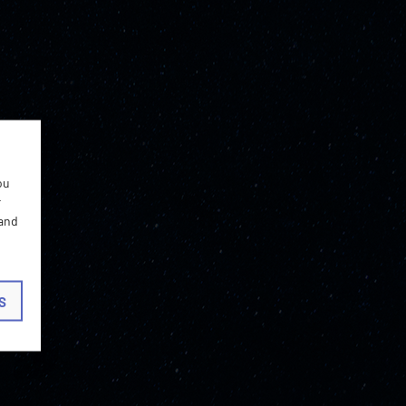
ou
r
 and
S