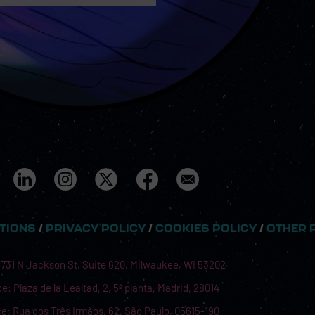
ITIONS
/
PRIVACY POLICY
/
COOKIES POLICY
/
OTHER 
 731 N Jackson St, Suite 620, Milwaukee, WI 53202
e: Plaza de la Lealtad, 2, 5ª planta, Madrid, 28014
ice: Rua dos Três Irmãos, 62, São Paulo, 05615-190