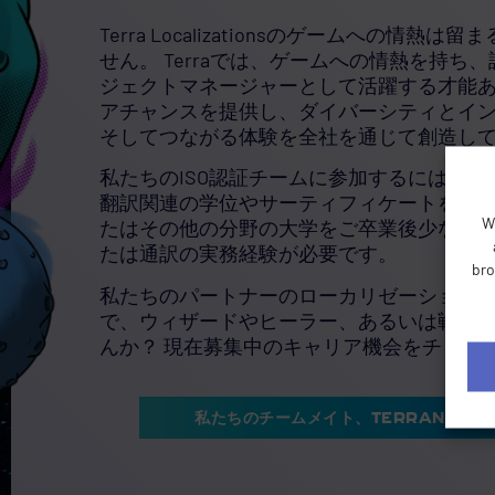
Terra Localizationsのゲームへの情熱
せん。 Terraでは、ゲームへの情熱を持ち
ジェクトマネージャーとして活躍する才能
アチャンスを提供し、ダイバーシティとイ
そしてつながる体験を全社を通じて創造し
私たちのISO認証チームに参加するには、
翻訳関連の学位やサーティフィケートをお
W
たはその他の分野の大学をご卒業後少なくと
たは通訳の実務経験が必要です。
bro
私たちのパートナーのローカリゼーション
で、ウィザードやヒーラー、あるいは戦士
んか？ 現在募集中のキャリア機会をチェッ
私たちのチームメイト、TERRANにな