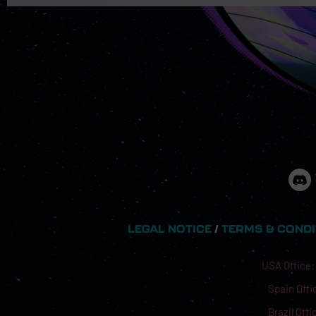
LEGAL NOTICE
/
TERMS & COND
USA Office:
Spain Offic
Brazil Off