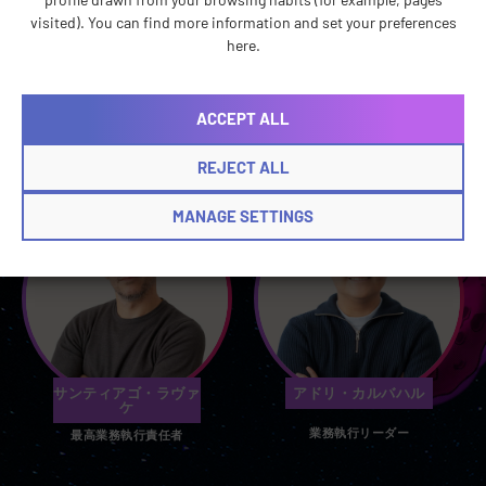
ゴンサロ・ロヴィラ
ローラ・ハウク
visited). You can find more information and set your preferences
経理担当マネージャー
経理担当アナリスト
here.
ACCEPT ALL
業務執行担当リーダー
REJECT ALL
MANAGE SETTINGS
サンティアゴ・ラヴァ
アドリ・カルバハル
ケ
業務執行リーダー
最高業務執行責任者