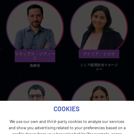
マティアス・ジアノー
アナリア・トロサ
ニ
シニア経理担当マネージ
取締役
ャー
COOKIES
We use our own and third-party cookies to analyze our services
and show you advertising related to your preferences based on a
profile drawn from your browsing habits (for example, pages